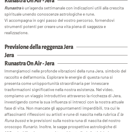
Runastra On Air - Jera
Runastra
è un’agenda settimanale con indicazioni utili alla crescita
spirituale unendo conoscenze astrologiche e rune.
Vi accompagna in ogni passo del vostro percorso, fornendovi
strumenti potenti per creare una vita piena di saggezza e
realizzazione.
Previsione della reggenza Jera
Jera
Runastra On Air - Jera
Immergiamoci nelle profonde vibrazioni della runa Jera, simbolo del
raccolto e dell'armonia. Esplorare le energie di questa runa si
presenta come un'opportunità straordinaria per innescare
trasformazioni significative nella nostra esistenza. Nel video,
compiamo un viaggio introduttivo attraverso la ricchezza di Jera,
investigando come la sua influenza si intrecci con la nostra attuale
fase di vita. Non mancate gli appuntamenti imperdibili, tra cui le
affascinanti riflessioni su artisti e rune di nascita nella rubrica
E la
Runa bussò
e le previsioni sulla nostra runa di nascita del nostro
oroscopo
Runario
. Inoltre, le sagge prospettive astrologiche di