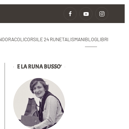
NO
ORACOLI
CORSI
LE 24 RUNE
TALISMANI
BLOG
LIBRI
E LA RUNA BUSSO'