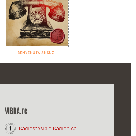
BENVENUTA ANSUZ!
VIBRA.re
Radiestesia e Radionica