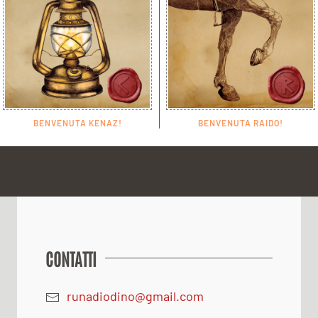
BENVENUTA KENAZ!
BENVENUTA RAIDO!
CONTATTI
runadiodino@gmail.com