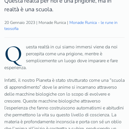
Questa realtà per noi è una prigione, ma in
realtà è una scuola.
20 Gennaio 2023
| Monade Runica |
Monade Runica - le rune in
teosofia
Q
uesta realtà in cui siamo immersi viene da noi
percepita come una prigione, mentre è
semplicemente un luogo dove imparare e fare
esperienza.
Infatti, il nostro Pianeta è stato strutturato come una “scuola
di apprendimento” dove le anime si incarnano attraverso
delle macchine biologiche con lo scopo di evolvere e
crescere. Queste macchine biologiche attraverso
l’esperienza che fanno costruiscono automatismi e abitudini
che permettono la vita su questo livello di coscienza. La
materia è profondamente inconscia e porta con sé un oblio
che l’anima all’inizio è costretta a subire, producendo un