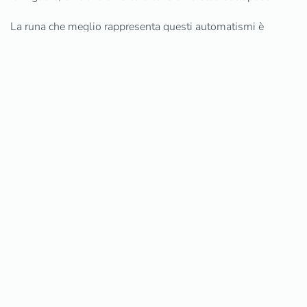
La runa che meglio rappresenta questi automatismi è
Thurisaz, che è il divenuto prodotto, la legge dello specchio
e la struttura psicofisica.
C’è un modo per contrastare questa meccanicità ed è
sconfiggere l’abitudine alla reazione automatica.
Te lo spiego meglio nel corso in 10 lezioni LE BASI DEL
NON-IO.
Jlenia Adain
Prec
Avanti